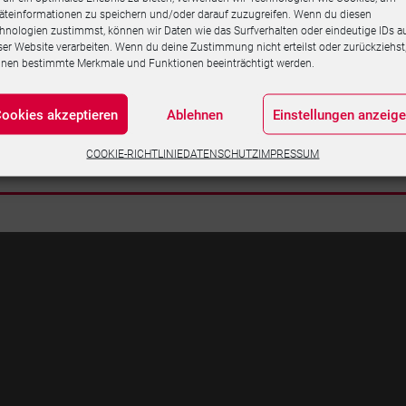
äteinformationen zu speichern und/oder darauf zuzugreifen. Wenn du diesen
hnologien zustimmst, können wir Daten wie das Surfverhalten oder eindeutige IDs a
ser Website verarbeiten. Wenn du deine Zustimmung nicht erteilst oder zurückziehst
nen bestimmte Merkmale und Funktionen beeinträchtigt werden.
ookies akzeptieren
Ablehnen
Einstellungen anzeig
COOKIE-RICHTLINIE
DATENSCHUTZ
IMPRESSUM