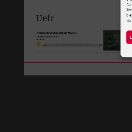
Ger
Tec
Uefr
die
kön
C