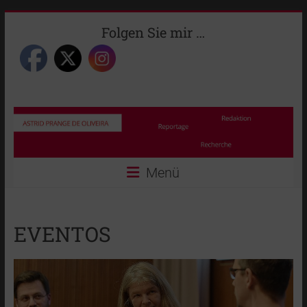
Zum
Astrid
Folgen Sie mir …
Inhalt
springen
Prange
Journalistin
Menü
EVENTOS